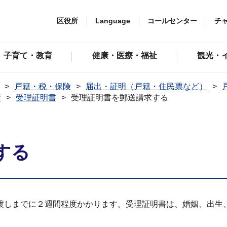
区役所
Language
コールセンター
チ
子育て・教育
健康・医療・福祉
観光・
戸籍・税・保険
届出・証明（戸籍・住民票など）
行
受理証明書
受理証明書を郵送請求する
する
渡しまでに２週間程度かかります。受理証明書は、婚姻、出生