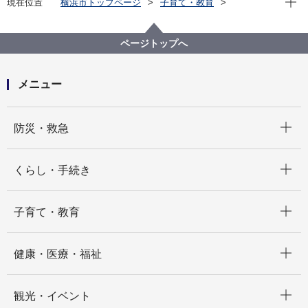
現在位置
横浜市トップページ
子育て・教育
親子の健康・福祉
障害児福祉保健
【申請受付終了】横浜市障害児支援事業所等物価高騰
対策支援金（令和７年度第４四半期分）のご案内（障
ページトップへ
害児通所支援・障害児相談支援事業所）
メニュー
開く
防災・救急
開く
くらし・手続き
開く
子育て・教育
開く
健康・医療・福祉
開く
観光・イベント