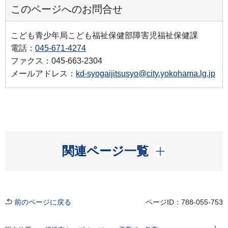
このページへのお問合せ
こども青少年局こども福祉保健部障害児福祉保健課
電話：
045-671-4274
ファクス：045-663-2304
メールアドレス：
kd-syogaijitsusyo@city.yokohama.lg.jp
開く
関連ページ一覧
前のページに戻る
ページID：788-055-753
現在位