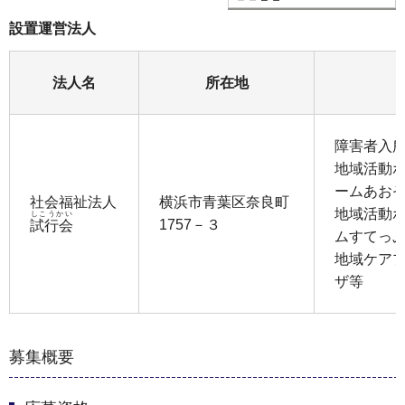
設置運営法人
法人名
所在地
障害者入
地域活動
ームあお
社会福祉法人
横浜市青葉区奈良町
地域活動
しこうかい
1757－３
試行会
ムすてっ
地域ケア
ザ等
募集概要