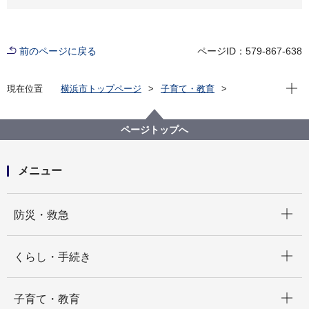
前のページに戻る
ページID：579-867-638
現在位
現在位置
横浜市トップページ
子育て・教育
親子の健康・福祉
障害児福祉保健
なしの木学園
ページトップへ
メニュー
開く
防災・救急
開く
くらし・手続き
開く
子育て・教育