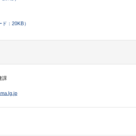
ド：20KB）
健課
ma.lg.jp