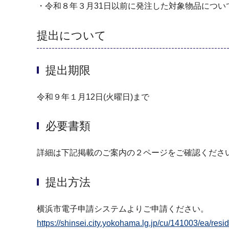
・令和８年３月31日以前に発注した対象物品につい
提出について
提出期限
令和９年１月12日(火曜日)まで
必要書類
詳細は下記掲載のご案内の２ページをご確認くださ
提出方法
横浜市電子申請システムよりご申請ください。
https://shinsei.city.yokohama.lg.jp/cu/141003/ea