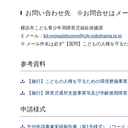
お問い合わせ先 ※お問合せはメ
横浜市こども青少年局障害児福祉保健課
Ｅメール：
kd-syogaijitsusyo@city.yokohama.lg.jp
※ メール件名は必ず“【質問】こどもの人権を守る
参考資料
【施行】こどもの人権を守るための環境整備事業費補
【施行】障害児通所支援事業等及び学齢後期障害児
申請様式
交付申請書兼実績報告書（第1号様式）（ワード：