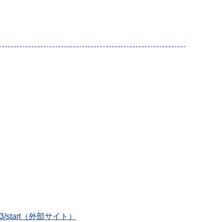
f4c47d3/start（外部サイト）