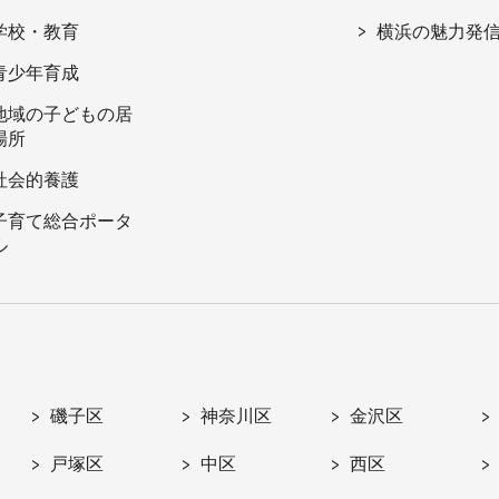
学校・教育
横浜の魅力発
青少年育成
地域の子どもの居
場所
社会的養護
子育て総合ポータ
ル
磯子区
神奈川区
金沢区
戸塚区
中区
西区