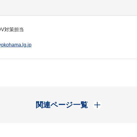
V対策担当
yokohama.lg.jp
開く
関連ページ一覧