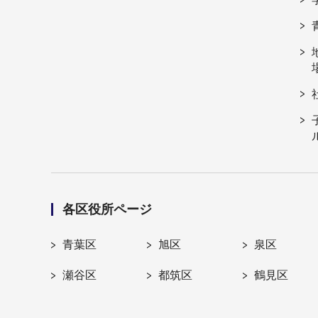
各区役所ページ
青葉区
旭区
泉区
瀬谷区
都筑区
鶴見区