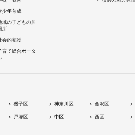
青少年育成
地域の子どもの居
場所
社会的養護
子育て総合ポータ
ル
磯子区
神奈川区
金沢区
戸塚区
中区
西区