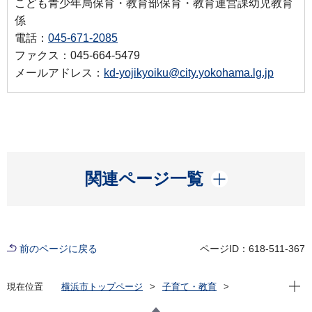
こども青少年局保育・教育部保育・教育運営課幼児教育
係
電話：
045-671-2085
ファクス：045-664-5479
メールアドレス：
kd-yojikyoiku@city.yokohama.lg.jp
開く
関連ページ一覧
前のページに戻る
ページID：618-511-367
現在位
現在位置
横浜市トップページ
子育て・教育
保育・幼児教育
保育所・保育施設
横浜市の保育制度