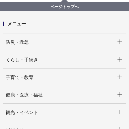
幼児を対象とした多様な集団活動事業の利用支援事業
ページトップへ
（事業者向け）
メニュー
開く
防災・救急
開く
くらし・手続き
開く
子育て・教育
開く
健康・医療・福祉
開く
観光・イベント
開く