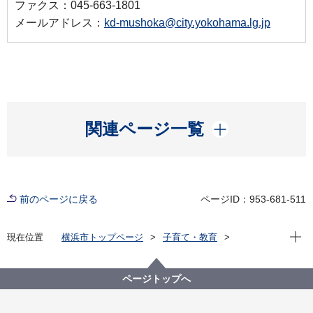
ファクス：045-663-1801
メールアドレス：
kd-mushoka@city.yokohama.lg.jp
開く
関連ページ一覧
前のページに戻る
ページID：953-681-511
現在位
現在位置
横浜市トップページ
子育て・教育
保育・幼児教育
保育所・保育施設
横浜市の保育制度
幼児教育・保育の無償化対象施設の一覧
ページトップへ