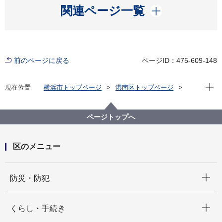
開く
関連ページ一覧
前のページに戻る
ページID：475-609-148
現在位
現在位置
横浜市トップページ
港南区トップページ
健康・医療・福祉
健康・医療
健康づくり
港南区健康づくり月間事業
ページトップへ
区のメニュー
開く
防災・防犯
開く
くらし・手続き