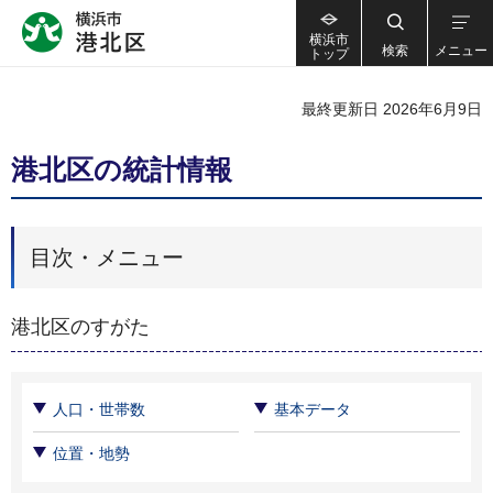
横浜市
検索
メニュー
トップ
最終更新日 2026年6月9日
港北区の統計情報
目次・メニュー
港北区のすがた
人口・世帯数
基本データ
位置・地勢