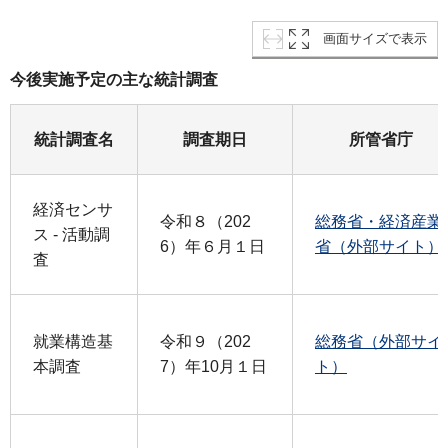
画面サイズで表示
今後実施予定の主な統計調査
統計調査名
調査期日
所管省庁
経済センサ
令和８（202
総務省・経済産業
ス - 活動調
6）年６月１日
省（外部サイト）
査
就業構造基
令和９（202
総務省（外部サイ
本調査
7）年10月１日
ト）