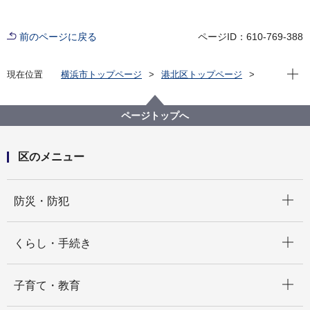
前のページに戻る
ページID：610-769-388
現在位
現在位置
横浜市トップページ
港北区トップページ
区政情報
統計・調査
統計情報
港北区の統計情報
ページトップへ
区のメニュー
開く
防災・防犯
開く
くらし・手続き
開く
子育て・教育