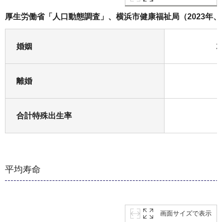
厚生労働省「人口動態調査」、横浜市健康福祉局（2023年
婚姻
2
離婚
合計特殊出生率
平均寿命
画面サイズで表示