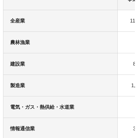
全産業
11,
農林漁業
1
建設業
8
製造業
1,
電気・ガス・熱供給・水道業
1
情報通信業
3