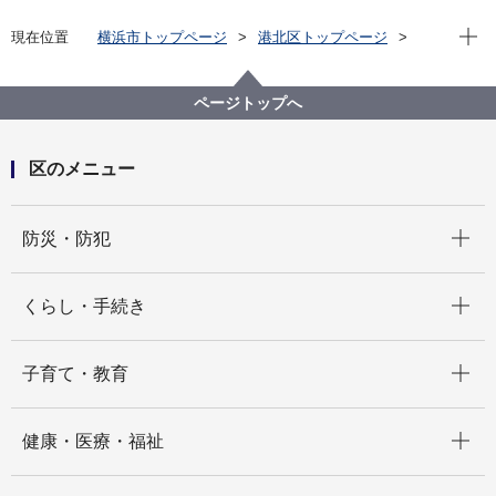
現在位
現在位置
横浜市トップページ
港北区トップページ
区政情報
統計・調査
統計情報
人口・世帯に関するデータ
ページトップへ
区のメニュー
開く
防災・防犯
開く
くらし・手続き
開く
子育て・教育
開く
健康・医療・福祉
開く