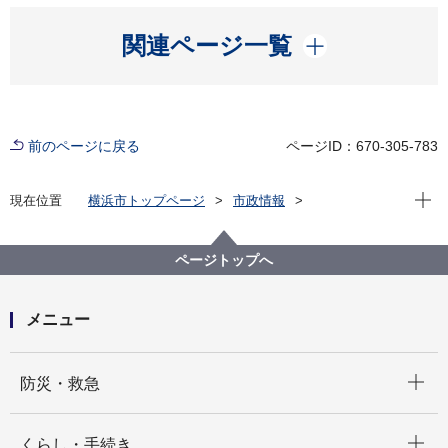
開く
関連ページ一覧
前のページに戻る
ページID：670-305-783
現在位
現在位置
横浜市トップページ
市政情報
横浜市について
統計・調査
統計情報ポータル
統計関係リンク
国際統計
ページトップへ
メニュー
開く
防災・救急
開く
くらし・手続き