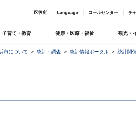
区役所
Language
コールセンター
チ
子育て・教育
健康・医療・福祉
観光・
浜市について
統計・調査
統計情報ポータル
統計関