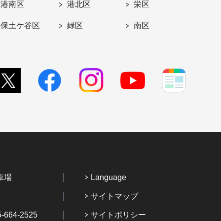
港南区
港北区
栄区
保土ケ谷区
緑区
南区
車場
Language
サイトマップ
64-2525
サイトポリシー