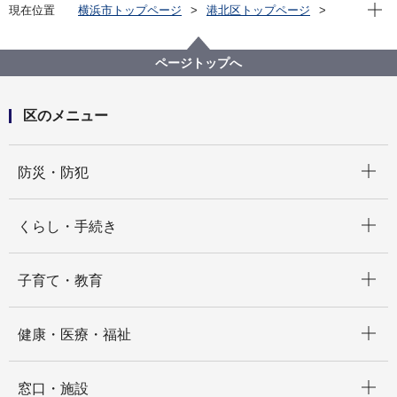
現在位
現在位置
横浜市トップページ
港北区トップページ
くらし・手続き
住まい・暮らし
ペット・動物
ペットが迷子になってしまったら
ページトップへ
区のメニュー
開く
防災・防犯
開く
くらし・手続き
開く
子育て・教育
開く
健康・医療・福祉
開く
窓口・施設