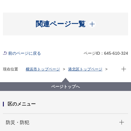
開く
関連ページ一覧
前のページに戻る
ページID：645-610-324
現在位
現在位置
横浜市トップページ
港北区トップページ
くらし・手続き
戸籍・税・保険
戸籍・住民票・印鑑登録・マイナンバーカード
お知らせ
マイナンバーカードの受取について
ページトップへ
区のメニュー
開く
防災・防犯