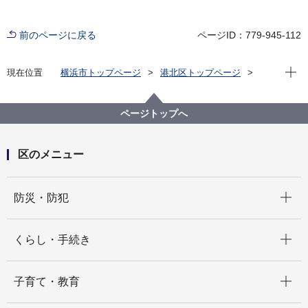
前のページに戻る
ページID：779-945-112
現在位
現在位置
横浜市トップページ
港北区トップページ
子育て・教育
保育・幼児教育
保育所・保育施設
大曽根保育園
ページトップへ
区のメニュー
開く
防災・防犯
開く
くらし・手続き
開く
子育て・教育