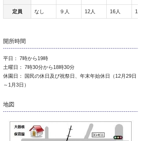
定員
なし
９人
12人
16人
1
開所時間
平日： 7時から19時
土曜日： 7時30分から18時30分
休園日： 国民の休日及び祝祭日、年末年始休日（12月29日
～1月3日）
地図