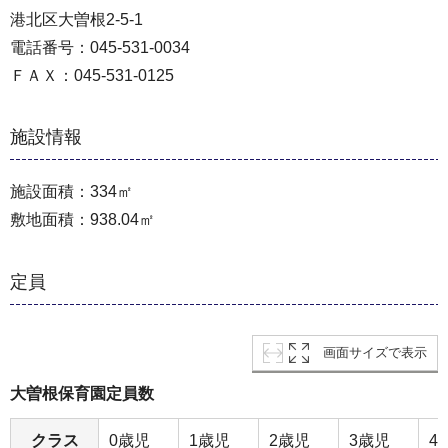
港北区大曽根2-5-1
電話番号：045-531-0034
ＦＡＸ：045-531-0125
施設情報
施設面積：334㎡
敷地面積：938.04㎡
定員
画面サイズで表示
大曽根保育園定員数
クラス
0歳児
1歳児
2歳児
3歳児
4