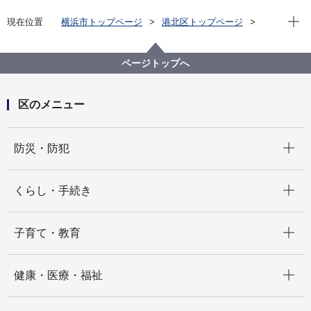
現在位
現在位置
横浜市トップページ
港北区トップページ
健康・医療・福祉
福祉・介護
地域福祉保健
港北区地域福祉保健計画
第1期地域福祉保健計画
菊名地区取り組み情報
ページトップへ
区のメニュー
開く
防災・防犯
開く
くらし・手続き
開く
子育て・教育
開く
健康・医療・福祉
開く