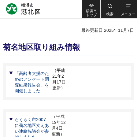
横浜市
検索
メニュー
トップ
最終更新日 2025年11月7日
菊名地区取り組み情報
（平成
「高齢者支援のた
21年2
めのアンケート調
月17日
査結果報告会」を
更新）
開催しました
（平成
らくらく市2007
19年12
に菊名地区支えあ
月4日
い連絡協議会が参
更新）