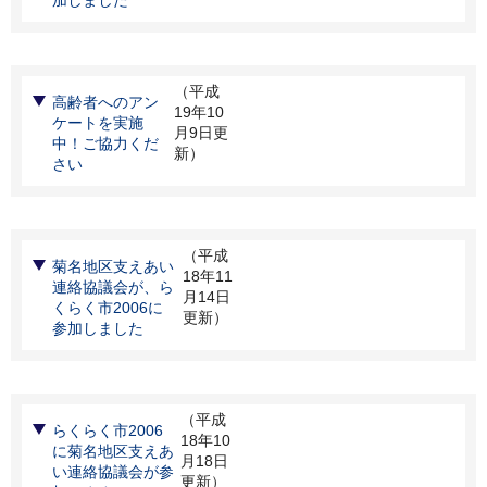
加しました
（平成
高齢者へのアン
19年10
ケートを実施
月9日更
中！ご協力くだ
新）
さい
（平成
菊名地区支えあい
18年11
連絡協議会が、ら
月14日
くらく市2006に
更新）
参加しました
（平成
らくらく市2006
18年10
に菊名地区支えあ
月18日
い連絡協議会が参
更新）