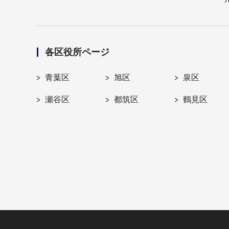
各区役所ページ
青葉区
旭区
泉区
瀬谷区
都筑区
鶴見区