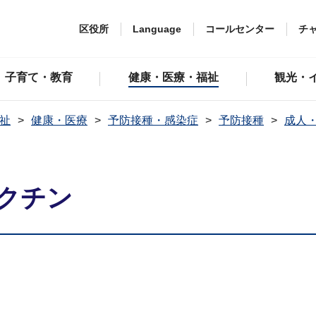
区役所
Language
コールセンター
チ
子育て・教育
健康・医療・福祉
観光・
祉
健康・医療
予防接種・感染症
予防接種
成人
クチン