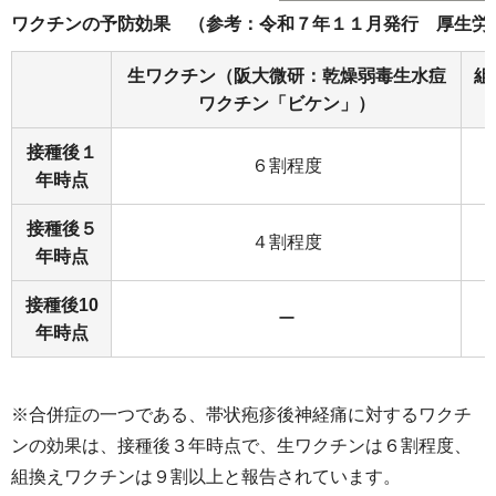
ワクチンの予防効果 （参考：令和７年１１月発行 厚生労
生ワクチン（阪大微研：乾燥弱毒生水痘
組
ワクチン「ビケン」）
接種後１
６割程度
年時点
接種後５
４割程度
年時点
接種後10
ー
年時点
※合併症の一つである、帯状疱疹後神経痛に対するワクチ
ンの効果は、接種後３年時点で、生ワクチンは６割程度、
組換えワクチンは９割以上と報告されています。