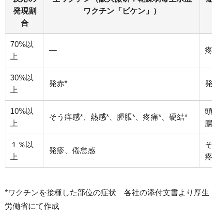
発現割
ワクチン「ビケン」）
合
70%以
―
疼
上
30%以
発赤*
発
上
10%以
頭
そう痒感*、熱感*、腫脹*、疼痛*、硬結*
上
腸
１％以
そ
発疹、倦怠感
上
疼
*ワクチンを接種した部位の症状 各社の添付文書より厚生
労働省にて作成