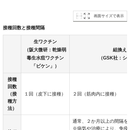
画面サイズで表示
接種回数と接種間隔
生ワクチン
（阪大微研：乾燥弱
組換え
毒生水痘ワクチン
（GSK社：シ
「ビケン」）
接種
回数
（接
１回（皮下に接種）
２回（筋肉内に接種）
種方
法）
通常、２か月以上の間隔を
※病気や治療により、免疫