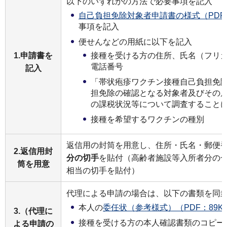
以下のいずれかの方法で必要事項を記入
自己負担免除対象者申請書の様式（PDF：
事項を記入
便せんなどの用紙に以下を記入
接種を受ける方の住所、氏名（フリ
1.申請書を
電話番号
記入
「帯状疱疹ワクチン接種自己負担免
担免除の確認となる対象者及びその
の課税状況等について調査すること
接種を希望するワクチンの種別
返信用の封筒を用意し、住所・氏名・郵便
2.返信用封
分の切手
を貼付（高齢者施設等入所者分の
筒を用意
相当の切手を貼付）
代理による申請の場合は、以下の書類を同
本人の
委任状（参考様式）（PDF：89K
3.（代理に
接種を受ける方の本人確認書類のコピー
よる申請の