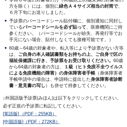
方を除く）には、個別に
緑色Ａ４サイズ相当の封筒で
、
６月下旬にお送りしました。
予診票のバーコードシール貼付欄に、個別通知に同封し
ている
バーコードシールを必ず貼って
、医療機関にご持
参ください。（バーコードシールが紛失、再発行等でお
手元にない場合、貼付しなくても接種可能です。）
60歳～64歳の対象者や、転入等により予診票がない方等
は、
ご自身の本人確認書類をお持ちの上、ご自身で区の
福祉保健課に行き、予診票をお受け取りください。
60歳
から64歳の対象者の方は、
１級（ヒト免疫不全ウイルス
による免疫機能の障害）の身体障害者手帳
（身体障害者
手帳申請中の場合は、申請時に提出した
身体障害者診断
書・意見書の写し
）も併せて持参してください。
↓外国語版予診票(みほん)は以下をクリックしてください。
必ず正規の予診票に転記してください。
[英語版] （PDF：255KB）
[中国語版]（PDF：272KB）