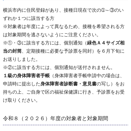
横浜市内に住民登録があり、接種日現在で次の➀～③のい
ずれか１つに該当する方
※対象者は年度によって異なるため、接種を希望される方
は対象期間を逃さないようにご注意ください。
※①・③に該当する方には、個別通知（
緑色Ａ４サイズ相
当の封筒
、定期接種に必要な予診票を同封）を６月下旬に
お送りしました。
※②に該当する方には、個別通知が送付されません。
１級の身体障害者手帳
（身体障害者手帳申請中の場合は、
申請時に提出した
身体障害者診断書・意見書
の写し）をお
持ちの上、ご自身で区の福祉保健課に行き、予診票をお受
け取りください。
令和８（２０２６）年度の対象者と対象期間