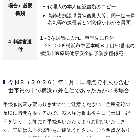
場合）必要
代理人の本人確認書類のコピー
書類
高齢者施設職員や後見人等、同一世帯員
名刺等の接種者との関係がわかる書類
1～3を封筒に入れ、申請先に送付
4.申請書送
〒231-0005横浜市中区本町６丁目50番地の1
付
横浜市医療局健康安全課予防接種係宛
令和８（２０２６）年１月１日時点で本人を含む
世帯員の中で横浜市外在住であった方がいる場合
手続き内容が変わりますのでご注意ください。住民登録の
反映に時間を要するので、転入届け提出後４日（土日・祝
日を除く）以降にお手続きいただくようお願いいたしま
す。詳細は以下の資料をご確認ください。ご不明点があり