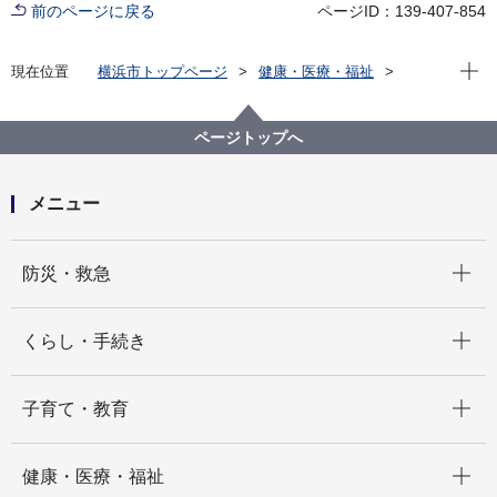
前のページに戻る
ページID：139-407-854
現在位
現在位置
横浜市トップページ
健康・医療・福祉
健康・医療
予防接種・感染症
感染症
各種感染症について
咽頭結膜熱
ページトップへ
メニュー
開く
防災・救急
開く
くらし・手続き
開く
子育て・教育
開く
健康・医療・福祉