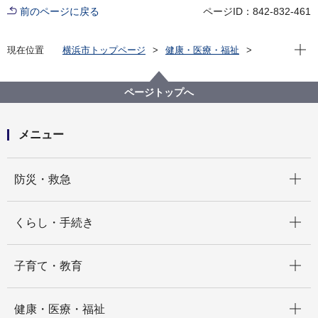
前のページに戻る
ページID：842-832-461
現在位
現在位置
横浜市トップページ
健康・医療・福祉
健康・医療
予防接種・感染症
感染症
各種感染症について
ヘルパンギーナ
ページトップへ
メニュー
開く
防災・救急
開く
くらし・手続き
開く
子育て・教育
開く
健康・医療・福祉