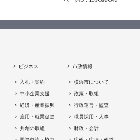
ページID：131-398-542
ビジネス
市政情報
入札・契約
横浜市について
ト
中小企業支援
政策・取組
経済・産業振興
行政運営・監査
雇用・就業促進
職員採用・人事
信
共創の取組
財政・会計
国際交流・協力
広報・広聴・報道