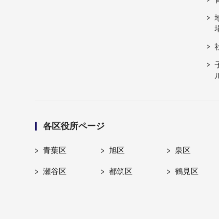
各区役所ページ
青葉区
旭区
泉区
瀬谷区
都筑区
鶴見区