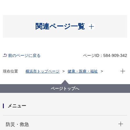
開く
関連ページ一覧
前のページに戻る
ページID：584-909-342
現在位
現在位置
横浜市トップページ
健康・医療・福祉
健康・医療
市立病院
横浜市立脳卒中・神経脊椎センター
病院概要
病院指標
ページトップへ
メニュー
開く
防災・救急