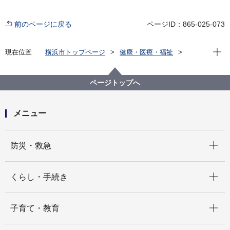
前のページに戻る
ページID：865-025-073
現在位
現在位置
横浜市トップページ
健康・医療・福祉
健康・医療
市立病院
横浜市立脳卒中・神経脊椎センター
病院概要
アクセス
ページトップへ
メニュー
開く
防災・救急
開く
くらし・手続き
開く
子育て・教育