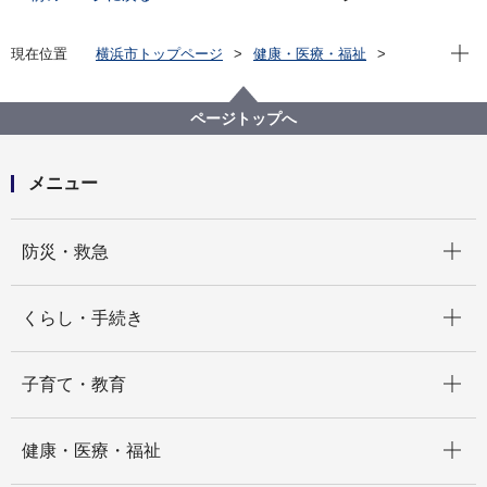
現在位
現在位置
横浜市トップページ
健康・医療・福祉
福祉・介護
生活にお困りの方
生活保護
生活保護申請対応検証専門分科会
ページトップへ
メニュー
開く
防災・救急
開く
くらし・手続き
開く
子育て・教育
開く
健康・医療・福祉