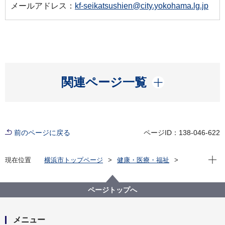
メールアドレス：
kf-seikatsushien@city.yokohama.lg.jp
開く
関連ページ一覧
前のページに戻る
ページID：138-046-622
現在位
現在位置
横浜市トップページ
健康・医療・福祉
福祉・介護
生活にお困りの方
生活保護
保護施設について
ページトップへ
メニュー