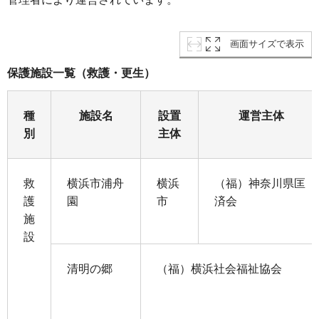
画面サイズで表示
保護施設一覧（救護・更生）
種
施設名
設置
運営主体
別
主体
救
横浜市浦舟
横浜
（福）神奈川県匡
護
園
市
済会
施
設
清明の郷
（福）横浜社会福祉協会