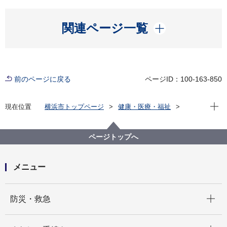
開く
関連ページ一覧
前のページに戻る
ページID：100-163-850
現在位
現在位置
横浜市トップページ
健康・医療・福祉
福祉・介護
高齢者福祉・介護
統計・調査
令和８年度介護保険実施状況
ページトップへ
メニュー
開く
防災・救急
開く