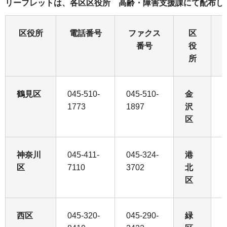
リーフレットは、各区区役所 高齢・障害支援課にて配布し
区役所
電話番号
ファクス
区
番号
役
所
鶴見区
045-510-
045-510-
金
0
1773
1897
沢
7
区
神奈川
045-411-
045-324-
港
0
区
7110
3702
北
2
区
西区
045-320-
045-290-
緑
0