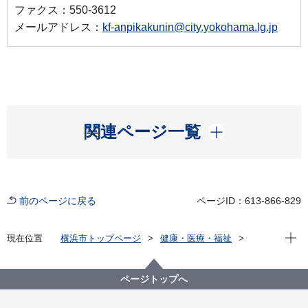
ファクス：550-3612
メールアドレス：
kf-anpikakunin@city.yokohama.lg.jp
開く
関連ページ一覧
前のページに戻る
ページID：613-866-829
現在位
現在位置
横浜市トップページ
健康・医療・福祉
福祉・介護
高齢者福祉・介護
介護保険以外のサービス
在宅の要援護高齢者への支援
ページトップへ
高齢者見守り・安否確認機器補助事業