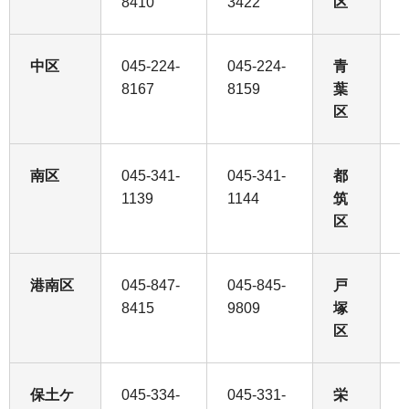
8410
3422
区
2
中区
045-224-
045-224-
青
0
8167
8159
葉
2
区
南区
045-341-
045-341-
都
0
1139
1144
筑
2
区
港南区
045-847-
045-845-
戸
0
8415
9809
塚
8
区
保土ケ
045-334-
045-331-
栄
0