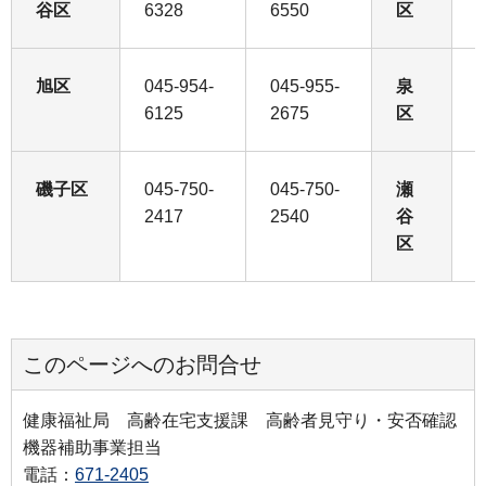
谷区
6328
6550
区
8
旭区
045-954-
045-955-
泉
0
6125
2675
区
2
磯子区
045-750-
045-750-
瀬
0
2417
2540
谷
5
区
このページへのお問合せ
健康福祉局 高齢在宅支援課 高齢者見守り・安否確認
機器補助事業担当
電話：
671-2405