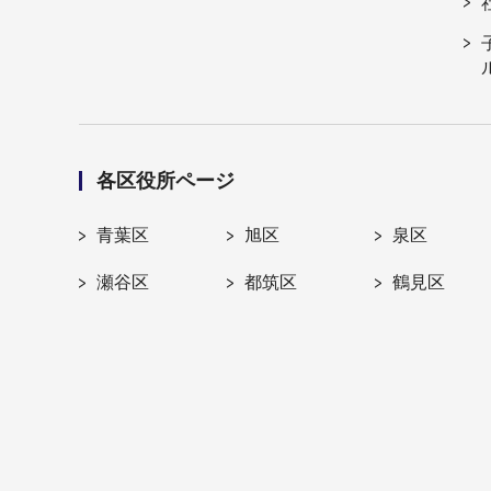
各区役所ページ
青葉区
旭区
泉区
瀬谷区
都筑区
鶴見区