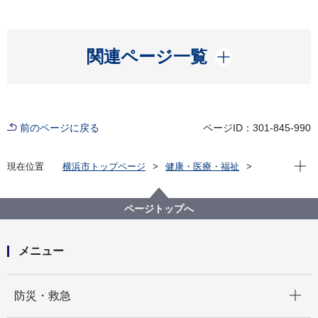
開く
関連ページ一覧
前のページに戻る
ページID：301-845-990
現在位
現在位置
横浜市トップページ
健康・医療・福祉
福祉・介護
障害福祉
障害者差別解消法への対応
事例検索
役所の窓口等
精神障害
ページトップへ
（障害者差別事例17）精神障害 役所の窓口等
メニュー
開く
防災・救急