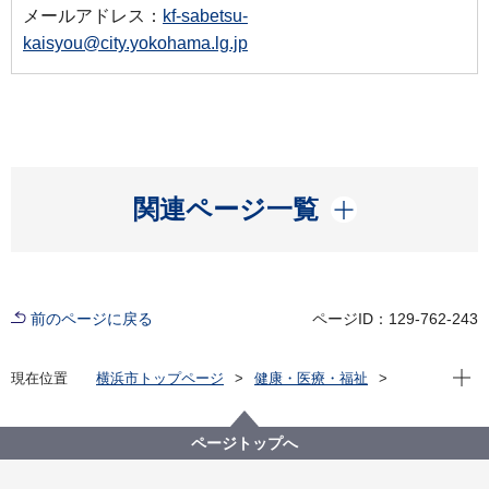
メールアドレス：
kf-sabetsu-
kaisyou@city.yokohama.lg.jp
開く
関連ページ一覧
前のページに戻る
ページID：129-762-243
現在位
現在位置
横浜市トップページ
健康・医療・福祉
福祉・介護
障害福祉
障害者差別解消法への対応
事例検索
役所の窓口等
精神障害
ページトップへ
（障害者差別事例15）精神障害 役所の窓口等