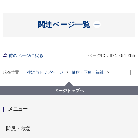
開く
関連ページ一覧
前のページに戻る
ページID：871-454-285
現在位
現在位置
横浜市トップページ
健康・医療・福祉
福祉・介護
障害福祉
障害者差別解消法への対応
事例検索
役所の窓口等
精神障害
ページトップへ
（障害者差別事例5）精神障害 役所の窓口等
メニュー
開く
防災・救急