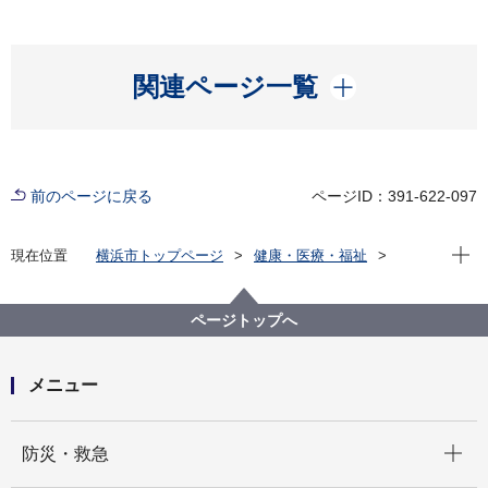
開く
関連ページ一覧
前のページに戻る
ページID：391-622-097
現在位
現在位置
横浜市トップページ
健康・医療・福祉
福祉・介護
障害福祉
障害者差別解消法への対応
事例検索
役所の窓口等
精神障害
ページトップへ
（障害者差別事例19）精神障害 役所の窓口等
メニュー
開く
防災・救急