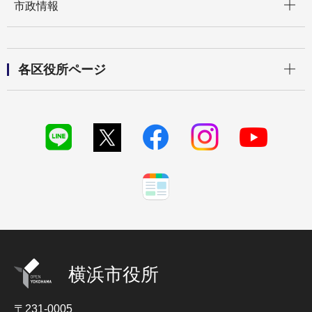
市政情報
開く
各区役所ページ
横浜市役所
〒231-0005