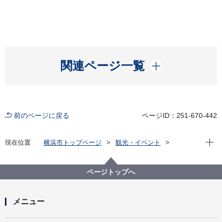
開く
関連ページ一覧
前のページに戻る
ページID：251-670-442
現在位
現在位置
横浜市トップページ
観光・イベント
文化・芸術
創造都市
創造都市の取組
ページトップへ
メニュー