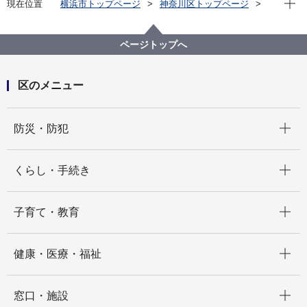
現在位置
横浜市トップページ
神奈川区トップページ
区政情報
指定管理者制度
区民利用施設の指定管理
指定管理者制度導入施設
ページトップへ
横浜市神奈川地区センターについて
区のメニュー
開く
防災・防犯
開く
くらし・手続き
開く
子育て・教育
開く
健康・医療・福祉
開く
窓口・施設