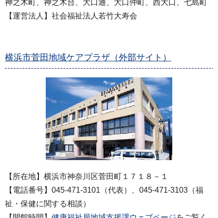
神之木町、神之木台、大口通、大口仲町、西大口、七島町
【運営法人】社会福祉法人若竹大寿会
横浜市菅田地域ケアプラザ（外部サイト）
【所在地】横浜市神奈川区菅田町１７１８－１
【電話番号】045-471-3101（代表）、045-471-3103（福
祉・保健に関する相談）
【開館時間】
健康福祉局地域支援課ウェブページ
をご覧く