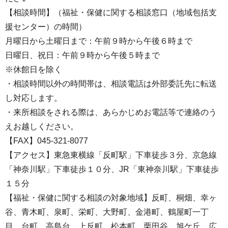
【相談時間】（福祉・保健に関する相談窓口（地域包括支
援センター）の時間）
月曜日から土曜日まで：午前９時から午後６時まで
日曜日、祝日：午前９時から午後５時まで
※休館日を除く
・相談時間以外の時間帯は、相談電話は外部委託先に転送
し対応します。
・来所相談をされる際は、あらかじめお電話等で連絡のう
えお越しください。
【FAX】045-321-8077
【アクセス】東急東横線「反町駅」下車徒歩３分、京急線
「神奈川駅」下車徒歩１０分、JR「東神奈川駅」下車徒歩
１５分
【福祉・保健に関する相談の対象地域】反町、桐畑、幸ヶ
谷、青木町、泉町、栄町、大野町、金港町、鶴屋町一丁
目、台町、高島台、上反町、松本町、栗田谷、旭ケ丘、広