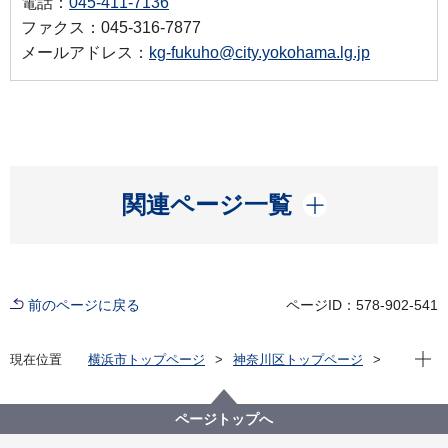
電話：
045-411-7136
ファクス：045-316-7877
メールアドレス：
kg-fukuho@city.yokohama.lg.jp
開く
関連ページ一覧
前のページに戻る
ページID：578-902-541
現在位
現在位置
横浜市トップページ
神奈川区トップページ
健康・医療・福祉
福祉・介護
地域福祉保健
地域福祉施設
地域ケアプラザ
地域ケアプラザ等紹介
ページトップへ