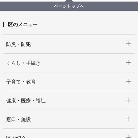
味わいレシピ（泉区でとれた野菜を使った料理集）
ページトップへ
味わいレシピ2
秋のレシピ２・・・泉区野菜を使った料理集
区のメニュー
開く
防災・防犯
開く
くらし・手続き
開く
子育て・教育
開く
健康・医療・福祉
開く
窓口・施設
開く