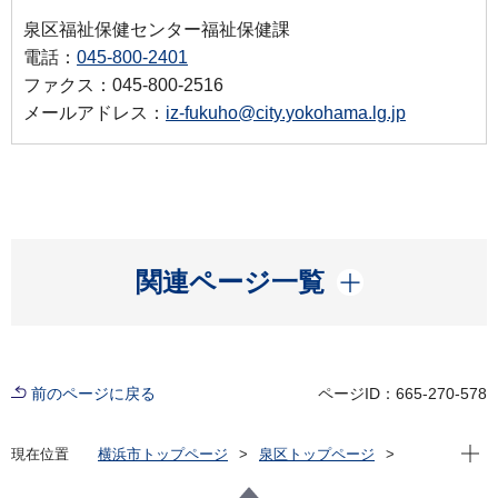
泉区福祉保健センター福祉保健課
電話：
045-800-2401
ファクス：045-800-2516
メールアドレス：
iz-fukuho@city.yokohama.lg.jp
開く
関連ページ一覧
前のページに戻る
ページID：665-270-578
現在位
現在位置
横浜市トップページ
泉区トップページ
区の紹介
農のポータルサイトいずみ農なび
地産地消