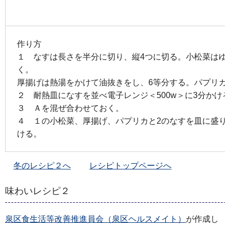
作り方
１ なすは長さを半分に切り、縦4つに切る。小松菜はゆで
く。
厚揚げは熱湯をかけて油抜きをし、6等分する。パプリカ
２ 耐熱皿になすを並べ電子レンジ＜500w＞に3分かけ
３ Ａを混ぜ合わせておく。
４ １の小松菜、厚揚げ、パプリカと2のなすを皿に盛り
ける。
冬のレシピ２へ
レシピトップページへ
味わいレシピ２
泉区食生活等改善推進員会（泉区ヘルスメイト）
が作成し