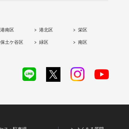
港南区
港北区
栄区
保土ケ谷区
緑区
南区