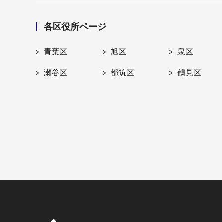
各区役所ページ
青葉区
旭区
泉区
瀬谷区
都筑区
鶴見区