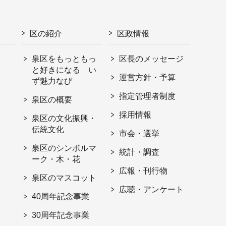
区の紹介
区政情報
泉区をもっともっ
区長のメッセージ
と好きになる い
運営方針・予算
ず魅力なび
指定管理者制度
泉区の概要
採用情報
泉区の文化振興・
伝統文化
市会・選挙
泉区のシンボルマ
統計・調査
ーク・木・花
広報・刊行物
泉区のマスコット
広聴・アンケート
40周年記念事業
30周年記念事業