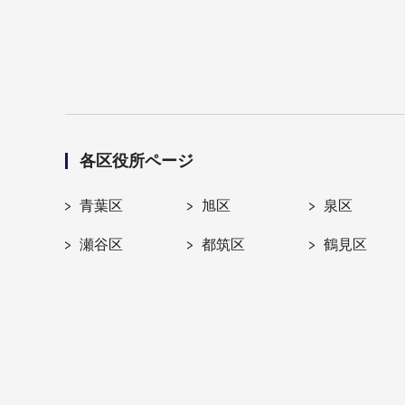
各区役所ページ
青葉区
旭区
泉区
瀬谷区
都筑区
鶴見区