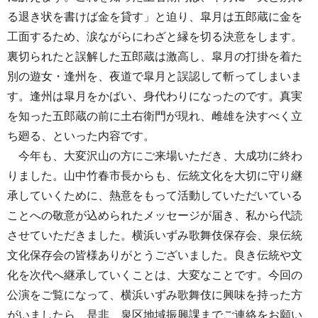
る退き状を書けば金を貸す」と迫り、皐月は五郎蔵に金を
工面するため、涙ながらにわざと縁を切る決意をします。
裏切られたと誤解した五郎蔵は激高し、皐月の打掛を着た
別の遊女・逢州を、夜道で皐月と誤認して斬ってしまいま
す。逢州は皐月をかばい、身代わりになったのです。真実
を知った五郎蔵の前に土右衛門が現れ、雌雄を決すべく立
ち廻る、といった内容です。
今年も、大変沢山の方にご来場いただき、大成功に終わ
りました。山中竹春市長からも、伝統文化を大切に守り継
承していくために、熱意をもって活動していただいている
ことへの敬意が込められたメッセージが届き、私から代読
させていただきました。横浜いずみ歌舞伎保存会、泉伝統
文化保存会の皆様ありがとうございました。良き伝統や文
化を次代へ継承していくことは、大変なことです。今回の
公演をご覧になって、横浜いずみ歌舞伎に興味を持った方
がいましたら、是非、泉区地域振興課までご連絡をお願い