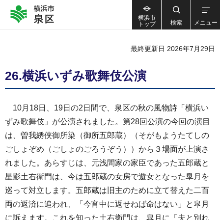
横浜市
検索
メニュー
トップ
最終更新日 2026年7月29日
26.横浜いずみ歌舞伎公演
10月18日、19日の2日間で、泉区の秋の風物詩「横浜い
ずみ歌舞伎」が公演されました。第28回公演の今回の演目
は、曽我綉侠御所染（御所五郎蔵）（そがもようたてしの
ごしょぞめ（ごしょのごろうぞう））から３場面が上演さ
れました。あらすじは、元浅間家の家臣であった五郎蔵と
星影土右衛門は、今は五郎蔵の女房で遊女となった皐月を
巡って対立します。五郎蔵は旧主のために立て替えた二百
両の返済に追われ、「今宵中に返せねば命はない」と皐月
に訴えます。これを知った土右衛門は、皐月に「夫と別れ