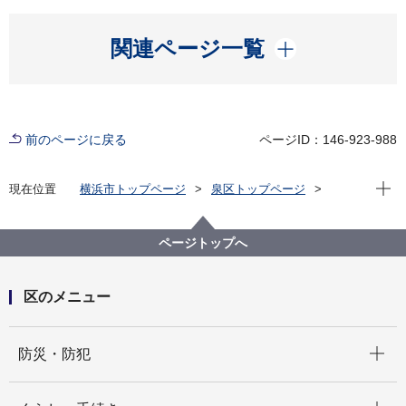
開く
関連ページ一覧
前のページに戻る
ページID：146-923-988
現在位
現在位置
横浜市トップページ
泉区トップページ
区政情報
区長のメッセージ
区長のメッセージ「＃住むなら泉区」（令和７年度）
ページトップへ
26.横浜いずみ歌舞伎公演
区のメニュー
開く
防災・防犯
開く