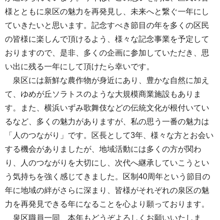
様とともに泉区の魅力を再発見し、未来へと繋ぐ一年にし
ていきたいと思います。記念すべき節目の年を多くの区民
の皆様に楽しんで頂けるよう、様々な記念事業を予定して
おりますので、是非、多くの企画に参加していただき、思
い出に残る一年にして頂けたら幸いです。
泉区には新鮮な農作物が身近にあり、豊かな自然に加え
て、ゆめが丘ソラトスのような大規模商業施設もありま
す。また、横浜いずみ歌舞伎などの伝統文化が根付いてい
るなど、多くの魅力がありますが、私の思う一番の魅力は
「人のつながり」です。区長として3年、様々な方とお会い
する機会がありましたが、地域活動には多くの方が関わ
り、人のつながりを大切にし、次代へ継承していこうとい
う気持ちを強く感じてきました。区制40周年という節目の
年に地域の絆がさらに深まり、皆様がそれぞれの泉区の魅
力を再発見できる年になることを心より願っております。
泉区職員一同、本年もどうぞよろしくお願いいたしま