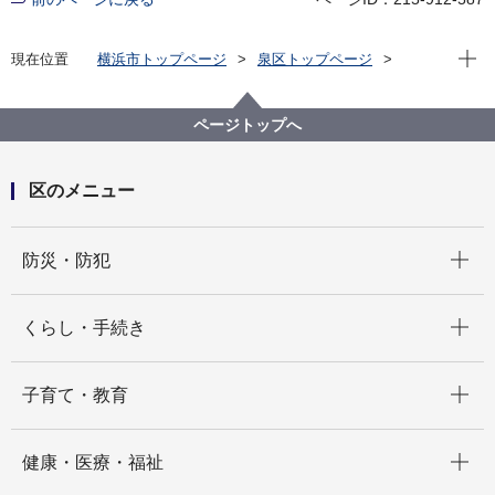
現在位
現在位置
横浜市トップページ
泉区トップページ
区政情報
区長のメッセージ
区長のメッセージ「＃住むなら泉区」（令和７年度）
ページトップへ
36.令和８年泉区新年祝賀会
区のメニュー
開く
防災・防犯
開く
くらし・手続き
開く
子育て・教育
開く
健康・医療・福祉