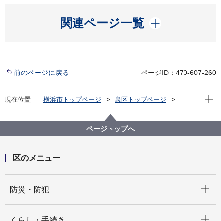
開く
関連ページ一覧
前のページに戻る
ページID：470-607-260
現在位
現在位置
横浜市トップページ
泉区トップページ
区政情報
区長のメッセージ
区長のメッセージ「＃住むなら泉区」（令和７年度）
ページトップへ
30.秋はお祭り
区のメニュー
開く
防災・防犯
開く
くらし・手続き