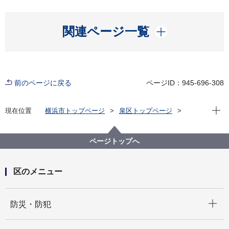
開く
関連ページ一覧
前のページに戻る
ページID：945-696-308
現在位
現在位置
横浜市トップページ
泉区トップページ
区政情報
区長のメッセージ
区長のメッセージ「＃住むなら泉区」（令和７年度）
ページトップへ
11.スポーツ推進委員・さわやかスポーツ普及委員 全
員研修会
区のメニュー
開く
防災・防犯
開く