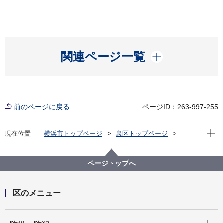
開く
関連ページ一覧
前のページに戻る
ページID：263-997-255
現在位
現在位置
横浜市トップページ
泉区トップページ
区政情報
区長のメッセージ
区長のメッセージ「＃住むなら泉区」（令和７年度）
ページトップへ
27.富士見が丘連合まつり
区のメニュー
開く