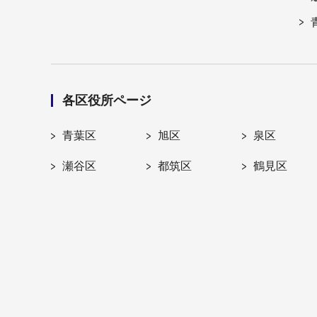
各区役所ページ
青葉区
旭区
泉区
瀬谷区
都筑区
鶴見区