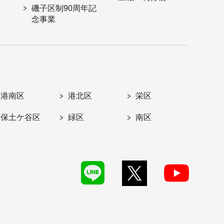
磯子区制90周年記
念事業
港南区
港北区
栄区
保土ケ谷区
緑区
南区