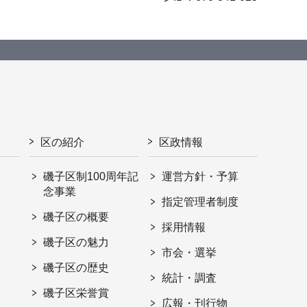
区の紹介
区政情報
磯子区制100周年記
運営方針・予算
念事業
指定管理者制度
磯子区の概要
採用情報
磯子区の魅力
市会・選挙
磯子区の歴史
統計・調査
磯子区栄誉賞
広報・刊行物