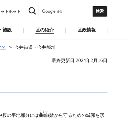
ャットボット
・施設
区の紹介
区政情報
いて
今井街道・今井城址
最終更新日 2024年2月16日
くるわ
中腹の平地部分には
曲輪
(敵から守るための城郭を形