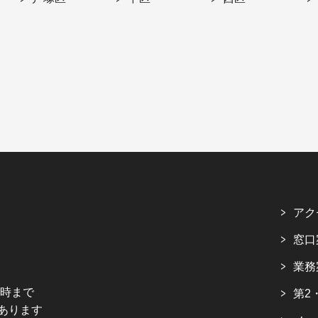
アク
窓口
業務
5時まで
第2
あります