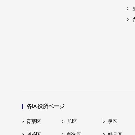
各区役所ページ
青葉区
旭区
泉区
瀬谷区
都筑区
鶴見区