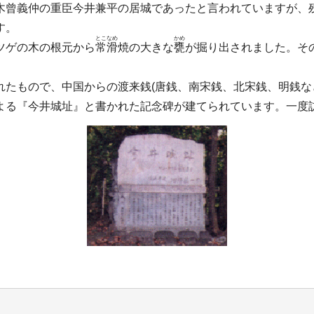
木曾義仲の重臣今井兼平の居城であったと言われていますが、
す。
とこなめ
かめ
ツゲの木の根元から
常滑
焼の大きな
甕
が掘り出されました。そ
たもので、中国からの渡来銭(唐銭、南宋銭、北宋銭、明銭な
よる『今井城址』と書かれた記念碑が建てられています。一度