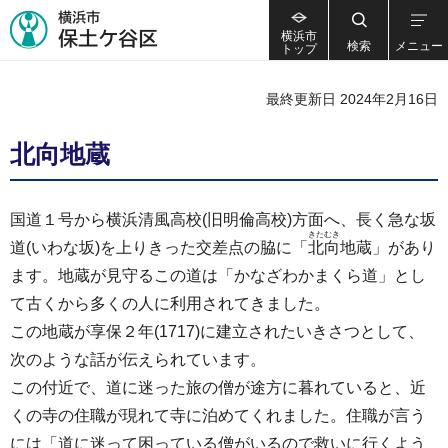
横浜市
検索
メニュー
トップ
最終更新日 2024年2月16日
北向地蔵
国道１号から横浜清風高校(旧明倫高校)方面へ、長く急な坂
きたむき
道(いわな坂)を上りきった交差点の脇に「
北向
地蔵」があり
ます。地蔵が見守るこの道は「かなざわかまくら道」とし
て古くから多くの人に利用されてきました。
この地蔵が享保２年(1717)に建立されたいきさつとして、
次のような話が伝えられています。
この付近で、道に迷った旅の僧が途方に暮れていると、近
くの寺の住職が現れて寺に泊めてくれました。住職が言う
には「道に迷って困っている僧がいるので救いに行くよう