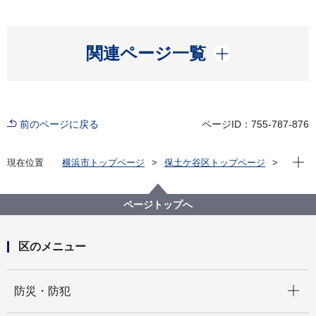
開く
関連ページ一覧
前のページに戻る
ページID：755-787-876
現在位
現在位置
横浜市トップページ
保土ケ谷区トップページ
区の紹介
保土ケ谷区の歴史
歴史散歩について
北向地蔵
ページトップへ
区のメニュー
開く
防災・防犯