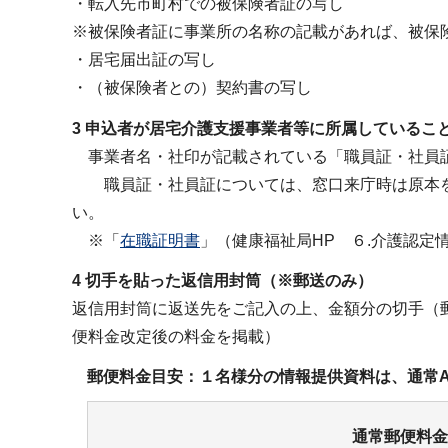
・転入先市町村での被保険者証の写し
※被保険者証に事業所の名称の記載があれば、被保
・居宅届出証の写し
・（被保険者との）契約書の写し
3 申込者が居宅介護支援事業者等に所属しているこ
事業者名・社印が記載されている「職員証・社員
職員証・社員証については、窓口来庁時は原本を
い。
※「
在職証明書
」（健康福祉局HP ６.介護認定
4 切手を貼った返信用封筒（※郵送のみ）
返信用封筒に返送先をご記入の上、金額分の切手（郵
便料金改定後の料金を掲載）
郵便料金目安：１名様分の情報提供資料は、通常
通常郵便料金