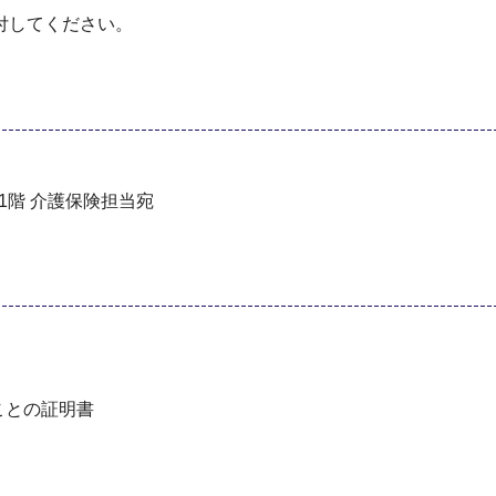
付してください。
1階 介護保険担当宛
ことの証明書