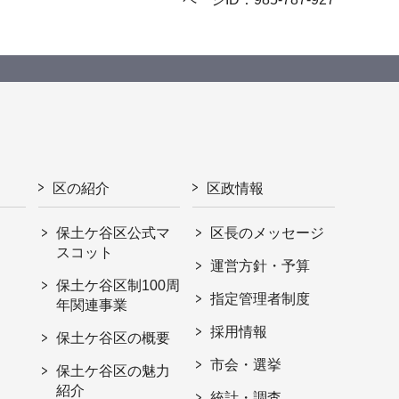
区の紹介
区政情報
保土ケ谷区公式マ
区長のメッセージ
スコット
運営方針・予算
保土ケ谷区制100周
指定管理者制度
年関連事業
採用情報
保土ケ谷区の概要
市会・選挙
保土ケ谷区の魅力
紹介
統計・調査