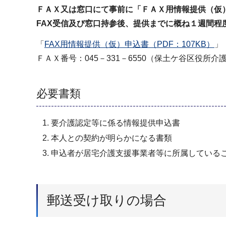
ＦＡＸ又は窓口にて事前に「ＦＡＸ用情報提供（仮
FAX受信及び窓口持参後、提供までに概ね１週間程
「
FAX用情報提供（仮）申込書（PDF：107KB）
」
ＦＡＸ番号：045－331－6550（保土ケ谷区役所
必要書類
要介護認定等に係る情報提供申込書
本人との契約が明らかになる書類
申込者が居宅介護支援事業者等に所属している
郵送受け取りの場合